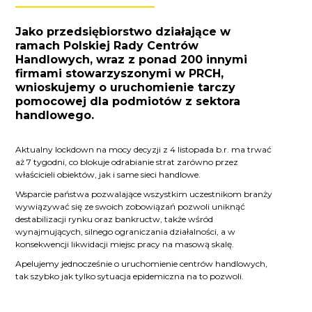
Jako przedsiębiorstwo działające w
ramach Polskiej Rady Centrów
Handlowych, wraz z ponad 200 innymi
firmami stowarzyszonymi w PRCH,
wnioskujemy o uruchomienie tarczy
pomocowej dla podmiotów z sektora
handlowego.
Aktualny lockdown na mocy decyzji z 4 listopada b.r. ma trwać
aż 7 tygodni, co blokuje odrabianie strat zarówno przez
właścicieli obiektów, jak i same sieci handlowe.
Wsparcie państwa pozwalające wszystkim uczestnikom branży
wywiązywać się ze swoich zobowiązań pozwoli uniknąć
destabilizacji rynku oraz bankructw, także wśród
wynajmujących, silnego ograniczania działalności, a w
konsekwencji likwidacji miejsc pracy na masową skalę.
Apelujemy jednocześnie o uruchomienie centrów handlowych,
tak szybko jak tylko sytuacja epidemiczna na to pozwoli.